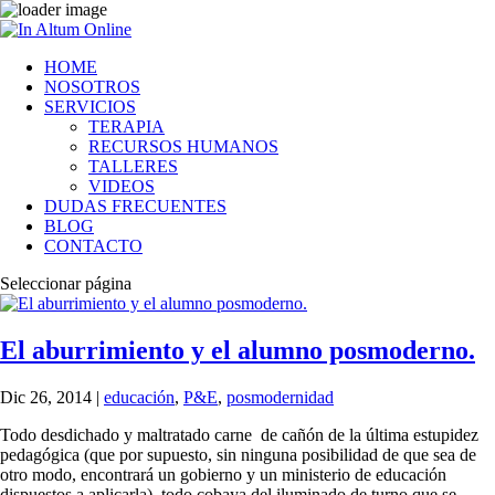
HOME
NOSOTROS
SERVICIOS
TERAPIA
RECURSOS HUMANOS
TALLERES
VIDEOS
DUDAS FRECUENTES
BLOG
CONTACTO
Seleccionar página
El aburrimiento y el alumno posmoderno.
Dic 26, 2014
|
educación
,
P&E
,
posmodernidad
Todo desdichado y maltratado carne de cañón de la última estupidez
pedagógica (que por supuesto, sin ninguna posibilidad de que sea de
otro modo, encontrará un gobierno y un ministerio de educación
dispuestos a aplicarla), todo cobaya del iluminado de turno que se...