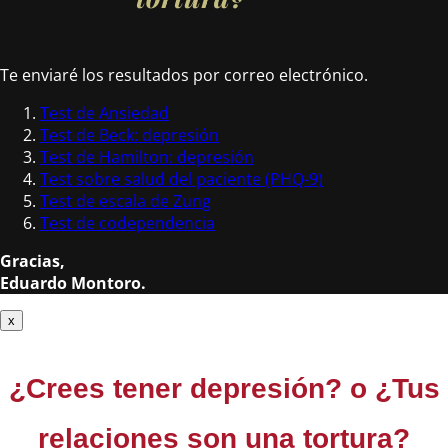
Te enviaré los resultados por correo electrónico.
Test de Ansiedad
Test de Beck: depresión
Test de Hamilton: depresión
Test sobre salud del paciente (PHQ-9)
Test de escala de Zung
Test de codependencia
Gracias,
Eduardo Montoro.
x
¿Crees tener
depresión?
o ¿Tus
relaciones son una tortura?