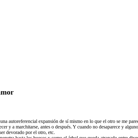
 amor
una autoreferencial expansión de sí mismo en lo que el otro se me pare
recer y a marchitarse, antes o después. Y cuando no desaparece y alguno
ser devorado por el otro, etc.
e penetra hasta los huesos y como el árbol que queda atrapado entre div