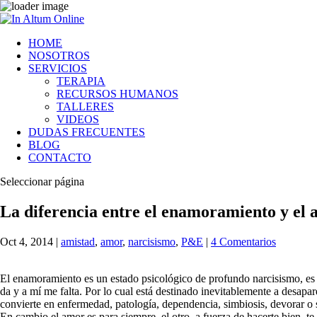
HOME
NOSOTROS
SERVICIOS
TERAPIA
RECURSOS HUMANOS
TALLERES
VIDEOS
DUDAS FRECUENTES
BLOG
CONTACTO
Seleccionar página
La diferencia entre el enamoramiento y el
Oct 4, 2014
|
amistad
,
amor
,
narcisismo
,
P&E
|
4 Comentarios
El enamoramiento es un estado psicológico de profundo narcisismo, es 
da y a mí me falta. Por lo cual está destinado inevitablemente a desapa
convierte en enfermedad, patología, dependencia, simbiosis,
devorar o 
En cambio el amor es para siempre, el otro, a fuerza de hacerte bien, t