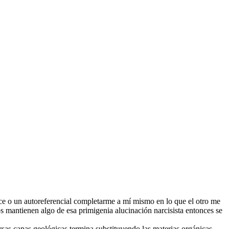
ce o un autoreferencial completarme a mí mismo en lo que el otro me
s mantienen algo de esa primigenia alucinación narcisista entonces se
ersas capas geológicas termina substituyendo las materias orgánicas