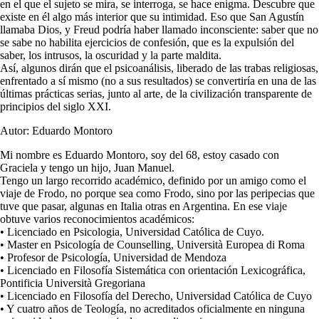
en el que el sujeto se mira, se interroga, se hace enigma. Descubre que
existe en él algo más interior que su intimidad. Eso que San Agustín
llamaba Dios, y Freud podría haber llamado inconsciente: saber que no
se sabe no habilita ejercicios de confesión, que es la expulsión del
saber, los intrusos, la oscuridad y la parte maldita.
Así, algunos dirán que el psicoanálisis, liberado de las trabas religiosas,
enfrentado a sí mismo (no a sus resultados) se convertiría en una de las
últimas prácticas serias, junto al arte, de la civilización transparente de
principios del siglo XXI.
Autor: Eduardo Montoro
Mi nombre es Eduardo Montoro, soy del 68, estoy casado con
Graciela y tengo un hijo, Juan Manuel.
Tengo un largo recorrido académico, definido por un amigo como el
viaje de Frodo, no porque sea como Frodo, sino por las peripecias que
tuve que pasar, algunas en Italia otras en Argentina. En ese viaje
obtuve varios reconocimientos académicos:
• Licenciado en Psicologia, Universidad Católica de Cuyo.
• Master en Psicología de Counselling, Università Europea di Roma
• Profesor de Psicología, Universidad de Mendoza
• Licenciado en Filosofía Sistemática con orientación Lexicográfica,
Pontificia Università Gregoriana
• Licenciado en Filosofía del Derecho, Universidad Católica de Cuyo
• Y cuatro años de Teología, no acreditados oficialmente en ninguna