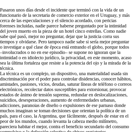
Pasaron unos días desde el incidente que terminó con la vida de un
funcionario de la secretaria de comercio exterior en el Uruguay, y más
cerca de las especulaciones y el silencio acordado, con pericias
forenses incluidas, nadie parece haberse preguntado por la intimidad
del joven muerto en la pieza de un hotel cinco estrellas. Como nadie
sabe qué pasó, mejor no preguntar, dejar que la justicia corra sus
tiempos y olvidarse. Pero tampoco nadie sabe si sería mejor preguntar
o investigar a qué clase de época está entrando el globo, porque todos
–involucrados o no en ese episodio– se supone no ignoran que la
intimidad o en idiolecto jurídico, la privacidad, en este momento, acaso
sea la última fortaleza que resiste a la potencia del ojo y la mirada de la
técnica.
La técnica es un complejo, un dispositivo, una materialidad usada sin
discriminación por el poder para controlar disidencias, conocer hábitos,
amistades, pasiones, vicios, deudas, saturar líneas de teléfono o correos
electrónicos, recolectar datos susceptibles para extorsionar, provocar
estados de ánimo de tensión suprema, redundar en deslocalizaciones,
suicidios, desesperaciones, aumento de enfermedades urbanas,
adicciones, paranoias de diseño o expulsiones de ese parnaso donde
muchos imaginan se toman decisiones que orientan la política de un
país, para el caso, la Argentina, que fácilmente, después de estar en el
peor de los mundos, cuando levanta la cabeza medio milímetro,
pareciera habitar el mejor, contra el beneficio secundario del consumo
compulsivo y la defección selectiva de chivos expiatorios.