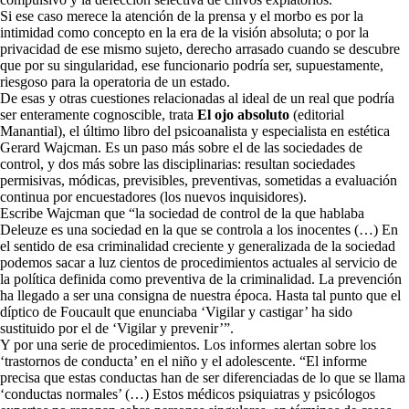
Si ese caso merece la atención de la prensa y el morbo es por la
intimidad como concepto en la era de la visión absoluta; o por la
privacidad de ese mismo sujeto, derecho arrasado cuando se descubre
que por su singularidad, ese funcionario podría ser, supuestamente,
riesgoso para la operatoria de un estado.
De esas y otras cuestiones relacionadas al ideal de un real que podría
ser enteramente cognoscible, trata
El ojo absoluto
(editorial
Manantial), el último libro del psicoanalista y especialista en estética
Gerard Wajcman. Es un paso más sobre el de las sociedades de
control, y dos más sobre las disciplinarias: resultan sociedades
permisivas, módicas, previsibles, preventivas, sometidas a evaluación
continua por encuestadores (los nuevos inquisidores).
Escribe Wajcman que “la sociedad de control de la que hablaba
Deleuze es una sociedad en la que se controla a los inocentes (…) En
el sentido de esa criminalidad creciente y generalizada de la sociedad
podemos sacar a luz cientos de procedimientos actuales al servicio de
la política definida como preventiva de la criminalidad. La prevención
ha llegado a ser una consigna de nuestra época. Hasta tal punto que el
díptico de Foucault que enunciaba ‘Vigilar y castigar’ ha sido
sustituido por el de ‘Vigilar y prevenir’”.
Y por una serie de procedimientos. Los informes alertan sobre los
‘trastornos de conducta’ en el niño y el adolescente. “El informe
precisa que estas conductas han de ser diferenciadas de lo que se llama
‘conductas normales’ (…) Estos médicos psiquiatras y psicólogos