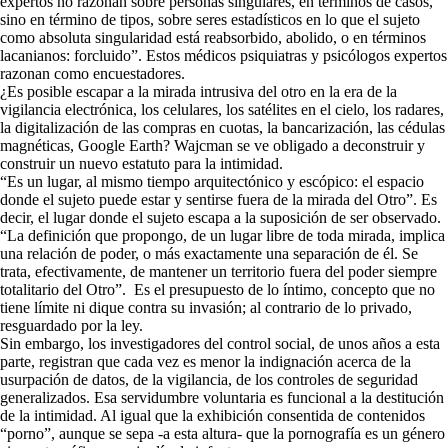
expertos no razonan sobre personas singulares, en términos de casos,
sino en término de tipos, sobre seres estadísticos en lo que el sujeto
como absoluta singularidad está reabsorbido, abolido, o en términos
lacanianos: forcluido”. Estos médicos psiquiatras y psicólogos expertos
razonan como encuestadores.
¿Es posible escapar a la mirada intrusiva del otro en la era de la
vigilancia electrónica, los celulares, los satélites en el cielo, los radares,
la digitalización de las compras en cuotas, la bancarización, las cédulas
magnéticas, Google Earth? Wajcman se ve obligado a deconstruir y
construir un nuevo estatuto para la intimidad.
“Es un lugar, al mismo tiempo arquitectónico y escópico: el espacio
donde el sujeto puede estar y sentirse fuera de la mirada del Otro”. Es
decir, el lugar donde el sujeto escapa a la suposición de ser observado.
“La definición que propongo, de un lugar libre de toda mirada, implica
una relación de poder, o más exactamente una separación de él. Se
trata, efectivamente, de mantener un territorio fuera del poder siempre
totalitario del Otro”. Es el presupuesto de lo íntimo, concepto que no
tiene límite ni dique contra su invasión; al contrario de lo privado,
resguardado por la ley.
Sin embargo, los investigadores del control social, de unos años a esta
parte, registran que cada vez es menor la indignación acerca de la
usurpación de datos, de la vigilancia, de los controles de seguridad
generalizados. Esa servidumbre voluntaria es funcional a la destitución
de la intimidad. Al igual que la exhibición consentida de contenidos
“porno”, aunque se sepa -a esta altura- que la pornografía es un género