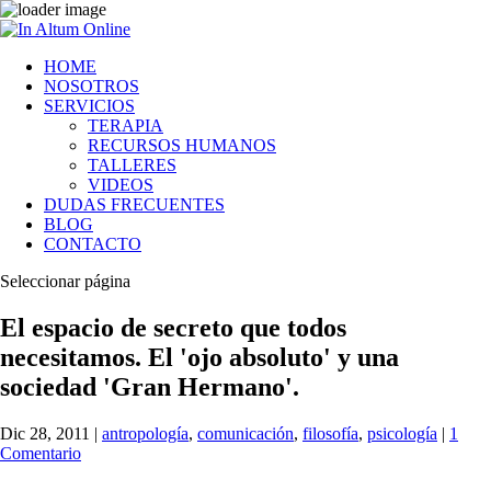
HOME
NOSOTROS
SERVICIOS
TERAPIA
RECURSOS HUMANOS
TALLERES
VIDEOS
DUDAS FRECUENTES
BLOG
CONTACTO
Seleccionar página
El espacio de secreto que todos
necesitamos. El 'ojo absoluto' y una
sociedad 'Gran Hermano'.
Dic 28, 2011
|
antropología
,
comunicación
,
filosofía
,
psicología
|
1
Comentario