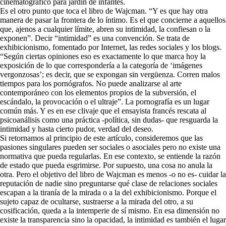
cinematográfico para jardín de infantes.
Es el otro punto que toca el libro de Wajcman. “Y es que hay otra
manera de pasar la frontera de lo íntimo. Es el que concierne a aquellos
que, ajenos a cualquier límite, abren su intimidad, la confiesan o la
exponen”. Decir “intimidad” es una convención. Se trata de
exhibicionismo, fomentado por Internet, las redes sociales y los blogs.
“Según ciertas opiniones eso es exactamente lo que marca hoy la
exposición de lo que correspondería a la categoría de ‘imágenes
vergonzosas’; es decir, que se expongan sin vergüenza. Corren malos
tiempos para los pornógrafos. No puede analizarse al arte
contemporáneo con los elementos propios de la subversión, el
escándalo, la provocación o el ultraje”. La pornografía es un lugar
común más. Y es en ese clivaje que el ensayista francés rescata al
psicoanálisis como una práctica -política, sin dudas- que resguarda la
intimidad y hasta cierto pudor, verdad del deseo.
Si retornamos al principio de este artículo, consideremos que las
pasiones singulares pueden ser sociales o asociales pero no existe una
normativa que pueda regularlas. En ese contexto, se entiende la razón
de estado que pueda esgrimirse. Por supuesto, una cosa no anula la
otra. Pero el objetivo del libro de Wajcman es menos -o no es- cuidar la
reputación de nadie sino preguntarse qué clase de relaciones sociales
escapan a la tiranía de la mirada o a la del exhibicionismo. Porque el
sujeto capaz de ocultarse, sustraerse a la mirada del otro, a su
cosificación, queda a la intemperie de sí mismo. En esa dimensión no
existe la transparencia sino la opacidad, la intimidad es también el lugar