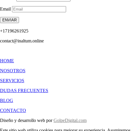
Email
ENVIAR
+17196261925
contact@inaltum.online
HOME
NOSOTROS
SERVICIOS
DUDAS FRECUENTES
BLOG
CONTACTO
Diseño y desarrollo web por
GolpeDigital.com
Este sitio web utiliza cookies para mejorar su experiencia. Asumiremos