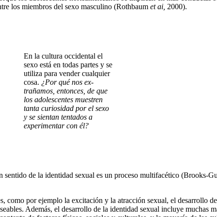
 entre los miembros del sexo masculino (Rothbaum
et ai,
2000).
En la cultura occidental el
sexo está en todas partes y se
utiliza para ven­der cualquier
cosa.
¿Por qué nos ex­
trañamos, entonces, de que
los adoles­centes muestren
tanta curiosidad por el sexo
y se sientan tentados a
experi­mentar con él?
un sentido de la identidad sexual es un proceso multifacético (Brooks
, como por ejemplo la excitación y la atracción sexual, el desarrollo d
deseables. Además, el desarrollo de la identidad sexual incluye muchas 