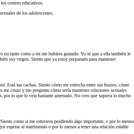
los centros educati­vos.
exuales de los adoles­centes.
ro no tanto como a mi me hubiera gustado. Yo sé que a ella también le
ambién soy virgen. Siento que ya estoy preparado para mantener
ol. Está tan cachas. Siento cómo me estrecha en­tre sus brazos, cómo
ienes me cruzo y me pregunto cómo sería mantener relaciones sexuales
cas, por lo que lo veía bastante amenudo. No creo que supiera lo mucho
Siento como si me estuviera perdiendo algo im­portante, o por lo menos
jor esperar al matrimonio o por lo menos a tener una relación estable