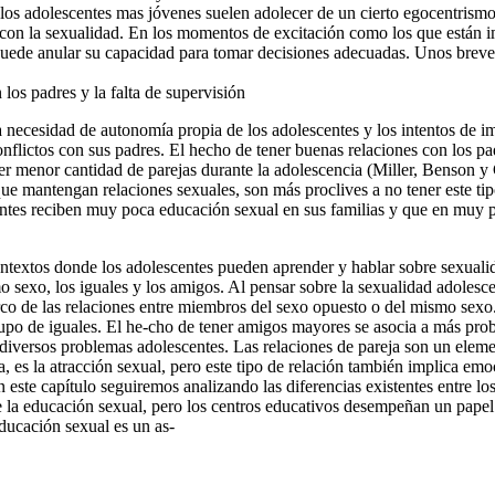
: los adolescentes mas jóvenes suelen adolecer de un cierto egocentri
 con la sexualidad. En los momentos de excitación como los que están im
 puede anular su capacidad para to­mar decisiones adecuadas. Unos brev
los padres y la falta de supervisión
a necesidad de autonomía propia de los adolescentes y los intentos de 
flictos con sus padres. El hecho de tener buenas relaciones con los pad
tener menor cantidad de parejas durante la adolescencia (Miller, Benson
que man­tengan relaciones sexuales, son más proclives a no tener este t
entes reciben muy poca educación sexual en sus familias y que en muy 
ontextos donde los adolescentes pue­den aprender y hablar sobre sexual
o sexo, los iguales y los amigos. Al pensar sobre la sexualidad adoles
rco de las relaciones entre miembros del sexo opuesto o del mismo sexo. D
rupo de iguales. El he-cho de tener amigos mayores se asocia a más pro
diversos proble­mas adolescentes. Las relaciones de pareja son un elemen
pa, es la atracción sexual, pero este tipo de relación también implica em
En este capítulo seguiremos analizando las diferencias existentes entre l
de la educación sexual, pero los cen­tros educativos desempeñan un pap
educación sexual es un as-