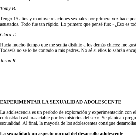
Tomy B.
Tengo 15 años y mantuve relaciones sexuales por primera vez hace poc
asustados. Todo fue tan rápi­do. Lo primero que pensé fue: «¿Eso es t
Clara T.
Hacía mucho tiempo que me sentía distinto a los demás chicos; me gust
Todavía no se lo he conta­do a mis padres. No sé si ellos lo sabrán enc
Jason R.
EXPERIMENTAR LA SEXUALIDAD
ADOLESCENTE
La adolescencia es un período de exploración y experi­mentación con el 
curiosidad casi in-saciable por los misterios del sexo. Se plantean preg
sexualidad. Al final, la ma­yoría de los adolescentes consigue desarro
La sexualidad: un aspecto normal del desarrollo adolescente