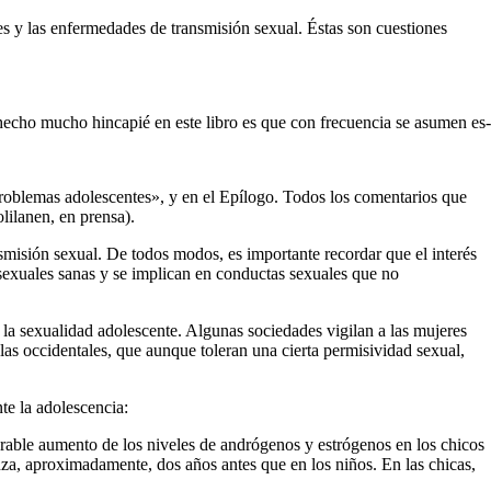
s y las enfermedades de trans­misión sexual. Éstas son cuestiones
echo mucho hincapié en este libro es que con frecuencia se asumen es-
«Problemas adolescentes», y en el Epílogo. Todos los comentarios que
lilanen, en prensa).
misión sexual. De todos modos, es importante recordar que el interés
s sexuales sanas y se implican en conductas sexuales que no
 la sexualidad adoles­cente. Algunas sociedades vigilan a las mujeres
las occidentales, que aunque toleran una cierta permisividad sexual,
te la adolescencia:
erable aumento de los niveles de andrógenos y estrógenos en los chicos
nza, apro­ximadamente, dos años antes que en los niños. En las chicas,