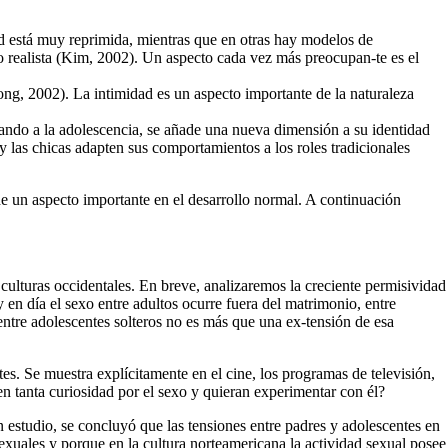
ad está muy reprimida, mientras que en otras hay modelos de
 realista (Kim, 2002). Un aspecto cada vez más preocupan-te es el
ong, 2002). La in­timidad es un aspecto importante de la naturaleza
ndo a la adoles­cencia, se añade una nueva dimensión a su identi­dad
y las chi­cas adapten sus comportamientos a los roles tradi­cionales
 de un aspecto importante en el desarrollo normal. A continuación
 culturas occidentales. En breve, analizaremos la creciente permisividad
y en día el sexo entre adultos ocurre fuera del matrimonio, entre
entre adolescentes solteros no es más que una ex-tensión de esa
s. Se muestra explíci­tamente en el cine, los programas de televisión,
en tanta curiosidad por el sexo y quieran experimentar con él?
n estudio, se concluyó que las tensiones entre padres y adolescentes en
uales y porque en la cultura nor­teamericana la actividad sexual posee