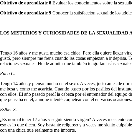
Objetivo de aprendizaje 8
Evaluar los conocimientos sobre la sexualid
Objetivo de aprendizaje 9
Conocer la satisfacción sexual de los adole
LOS MISTERIOS Y CURIOSIDADES DE LA SEXUALIDAD
Tengo 16 años y me gusta mucho esa chica. Pero ella quiere llegar virg
gustó, pero siempre me frena cuando las cosas empiezan a ir deprisa. T
relaciones sexuales. He de admitir que también tengo fantasías sexuales 
Paco C.
Tengo 14 años y pienso mucho en el sexo. A veces, justo antes de dormi
me besa y cómo me acaricia. Cuando paseo por los pasillos del institut
con ellos. El año pasado perdí la cabeza por el entrenador del equipo d
que pensaba en él, aunque intenté coque­tear con él en varias ocasiones.
Esther S.
¿Es normal tener 17 años y seguir siendo vir­gen? A veces me siento co
eso es lo que dicen. Soy bastante religioso y a veces me siento culpabl
con una chica que realmente me importe.