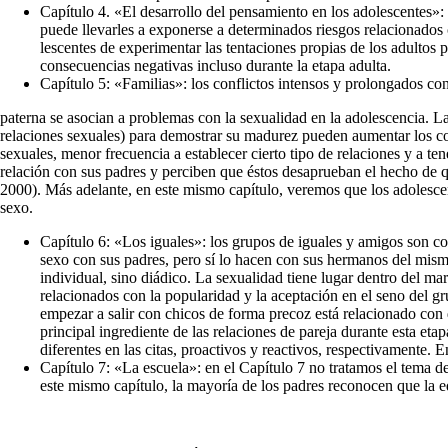
Capítulo 4. «El desarrollo del pensamiento en los adolescentes»
puede llevarles a exponerse a determinados riesgos relacionados
lescentes de experimentar las tentaciones propias de los adultos
consecuencias negativas incluso durante la etapa adulta.
Capítulo 5: «Familias»: los conflictos intensos y prolongados con 
paterna se asocian a problemas con la sexualidad en la adolescencia. L
relaciones sexuales) para demostrar su madurez pueden aumentar los con
sexuales, menor frecuencia a establecer cier­to tipo de relaciones y a 
relación con sus padres y per­ciben que éstos desaprueban el hecho de 
2000). Más ade­lante, en este mismo capítulo, veremos que los adolesc
sexo.
Capítulo 6: «Los iguales»: los grupos de iguales y amigos son c
sexo con sus padres, pero sí lo hacen con sus hermanos del mism
individual, sino diádico. La sexualidad tie­ne lugar dentro del ma
relacionados con la popularidad y la aceptación en el seno del g
empezar a salir con chicos de forma precoz está relacionado con 
principal ingrediente de las relaciones de pareja durante esta eta
diferentes en las citas, proactivos y reactivos, respectivamente. 
Capítulo 7: «La escuela»: en el Capítulo 7 no tra­tamos el tema 
este mismo capítulo, la mayoría de los pa­dres reconocen que la 