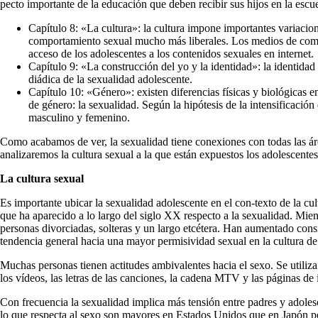
pecto importante de la educación que deben recibir sus hijos en la escue
Capítulo 8: «La cultura»: la cultura impone im­portantes variaci
comportamiento sexual mucho más liberales. Los medios de comun
acceso de los adolescentes a los contenidos sexuales en internet.
Capítulo 9: «La construcción del yo y la identidad»: la identidad
diádica de la sexualidad adolescente.
Capítulo 10: «Género»: existen diferencias físicas y biológicas 
de género: la sexualidad. Según la hipótesis de la intensificación
masculino y femenino.
Como acabamos de ver, la sexualidad tiene conexio­nes con todas las áre
analizaremos la cultura sexual a la que están expuestos los adolescentes
La cultura sexual
Es importante ubicar la sexualidad adolescente en el con-texto de la cu
que ha apa­recido a lo largo del siglo XX respecto a la sexualidad. Mien
personas divorciadas, solte­ras y un largo etcétera. Han aumentado cons
tendencia general hacia una mayor permi­sividad sexual en la cultura de 
Muchas personas tienen actitudes ambivalentes hacia el sexo. Se utiliza
los víde­os, las letras de las canciones, la cadena MTV y las pá­ginas d
Con frecuencia la sexualidad implica más tensión en­tre padres y adolesc
lo que respecta al sexo son mayores en Estados Unidos que en Japón por