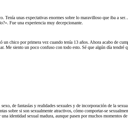
o. Tenía unas expectati­vas enormes sobre lo maravilloso que iba a se
odo?». Fue una experiencia muy decepcionante.
ó un chico por primera vez cuando tenía 13 años. Ahora acabo de cum­p
ajar. Me siento un poco confuso con todo esto. Sé que algún día tendré q
sexo, de fantasías y realidades sexuales y de incorporación de la sexua
un­tas sobre si son sexualmente atractivos, cómo comportar-se sexualmente
llar una iden­tidad sexual madura, aunque pasen por muchos momen­tos de