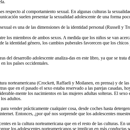
la.
ones respecto al comportamiento sexual. En algunas culturas la sexualid
icación suelen presentar la se­xualidad adolescente de una forma poco
 sexual es una de las dimensiones de la identidad personal (Russell y Tr
entre los miembros de ambos sexos. A medida que los niños se van acerca
 de la identidad género, los cam­bios puberales favorecen que los chicos 
as del desarrollo adolescente analiza-das en este libro, ya que se trata
 en los países occidentales.
ltura norteamericana (Crockett, Raffaeli y Moilanen, en prensa) y de las
tras que en el pasado el sexo estaba reservado a las parejas casadas, ho
iderable-mente los nacimientos en las mujeres adultas solteras. El sexo 
los adultos.
 para vender prácticamente cualquier cosa, desde coches hasta detergente
e internet. Entonces, ¿por qué nos sorprende que los adolescentes muestr
entes en la cultura norteamericana que en el resto de las culturas. En u
que los adolescentes norteamericanos se impli­can en más conductas sex