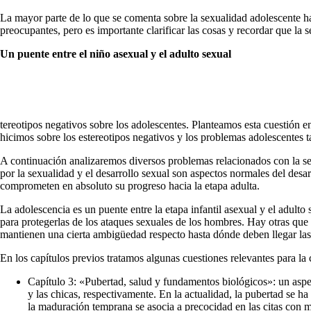
La mayor parte de lo que se comenta sobre la sexualidad adolescente ha
preocupantes, pero es importante clarificar las cosas y recordar que la s
Un puente entre el niño asexual y el adulto sexual
tereotipos negativos sobre los adolescentes. Planteamos esta cuestión 
hicimos sobre los estereotipos negativos y los problemas adolescentes t
A continuación analizaremos diversos problemas relacionados con la se
por la sexualidad y el desarrollo sexual son aspectos normales del desa
comprometen en absoluto su progreso hacia la etapa adulta.
La adolescencia es un puente entre la etapa infantil asexual y el adult
para pro­tegerlas de los ataques sexuales de los hombres. Hay otras qu
mantienen una cierta am­bigüedad respecto hasta dónde deben llegar las 
En los capítulos previos tratamos algunas cuestiones relevantes para la
Capítulo 3: «Pubertad, salud y fundamentos bioló­gicos»: un asp
y las chicas, respectivamente. En la actuali­dad, la pubertad se 
la maduración temprana se asocia a pre­cocidad en las citas con 