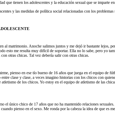
ad que tienen los adoles­centes y la educación sexual que se imparte en 
scentes y las medidas de política social relacionadas con los problemas s
 ADOLESCENTE
en al matrimonio. Anoche salimos juntos y me dejó ir bastante lejos, pe
odo esto me resulta muy difícil de soportar. Ella no lo sabe, pero yo t
con otras chicas. Tal vez debería salir con otras chicas.
rme, pienso en ese tío bueno de 16 años que juega en el equipo de fút­b
o entre clase y clase, a veces imagino historias con los chi­cos con qu
e atletismo de los chicos. Yo estoy en el equipo de atletismo de las chi
mo el único chico de 17 años que no ha mantenido relaciones sexuales. 
e cuando pienso en el sexo. Me ronda por la cabeza la idea de que es me