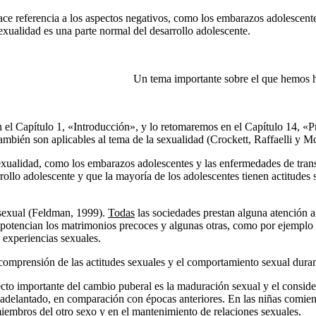
ce referencia a los aspectos negativos, como los embarazos adolescente
exuali­dad es una parte normal del desarrollo adolescente.
Un tema importante sobre el que hemos h
en el Capítulo 1, «Introducción», y lo reto­maremos en el Capítulo 14, 
ambién son aplicables al tema de la sexualidad (Crockett, Raffaelli y Mo
xualidad, como los embarazos ado­lescentes y las enfermedades de trans
rrollo adolescente y que la mayoría de los ado­lescentes tienen actitude
o sexual (Feldman, 1999).
Todas
las so­ciedades prestan alguna atención a
e potencian los matrimonios precoces y algunas otras, como por ejemplo 
experien­cias sexuales.
 comprensión de las actitudes sexuales y el comportamiento sexual duran
ecto importante del cambio puberal es la maduración sexual y el consid
ha adelantado, en comparación con épocas anteriores. En las niñas comie
miembros del otro sexo y en el mantenimiento de relaciones sexuales.