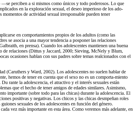
smo —se perciben a si mismos como únicos y todo poderosos. Lo que
plicados en la exploración sexual, el deseo imperioso de los ado­
es momen­tos de actividad sexual irresponsable pueden tener
implicarse en comportamientos propios de los adultos (como las
res se asocia a una mayor tendencia a posponer las rela­ciones
 y Galbraith, en prensa). Cuando los adolescentes mantienen una buena
ipo de relaciones (Dittus y Jaccard, 2000; Sieving, McNely y Blum,
pocas ocasiones hablan con sus padres sobre temas realcionados con el
idad (Caruthers y Ward, 2002). Los adolescentes no suelen hablar de
cente, hemos de tener en cuenta que el sexo no es un comporta-miento
u rante la adolescencia, el atractivo y el interés se­xuales están
­blemas que el hecho de tener amigos de edades si­milares. Asimismo,
to importante (sobre todo para las chicas) durante la adolescencia. El
ociones positivas y negativas. Los chi­cos y las chicas desmpeñan roles
os guiones sexuales de los adoles­centes en función del género.
el cada vez más importante en esta área. Como veremos más ade­lante, en