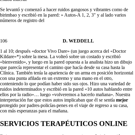
Se levantó y comenzó a hacer ruidos gangosos y vibrantes como de
birimbao y escribió en la pared: » Autos-A 1, 2, 3″ y al lado varios
números de registro del
106
D. WEDDELL
1 al 10; después «doctor Vivo Dare» (un juego acerca del «Doctor
Kildare»*) sobre la mesa. La volteó sobre un costado y escribió
«bienvenido», y luego en la pared opuesta a la analista hizo un dibujo
que parecía representar el camino que hacía desde su casa hasta la
Clínica. También tenía la apariencia de un arma en posición horizontal
con una punta afilada en un extremo y una mano en el otro,
conteniendo lo que podían haber sido sus ojos. Hizo una variedad de
ruidos inde­terminados y escribió en la pared «10 autos hablando entre
ellos por la radio»… luego «volveremos a hacerlo mañana». Nuestra
interpretación fue que estos autos implicaban que él se sentía
mejor
protegido por padres-policías-penes en el viaje de regreso a su casa,
con más esperanzas para el mañana.
SERVICIOS TERAPÉUTICOS ONLINE