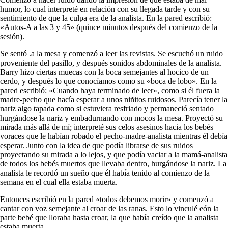
humor, lo cual interpreté en relación con su llegada tarde y con su
sentimiento de que la culpa era de la analista. En la pared escribió:
«Autos-A a las 3 y 45» (quince minutos después del comienzo de la
sesión).
Se sentó .a la mesa y comenzó a leer las revistas. Se escuchó un ruido
prove­niente del pasillo, y después sonidos abdominales de la analista.
Barry hizo ciertas muecas con la boca semejantes al hocico de un
cerdo, y después lo que conocíamos como su «boca de lobo». En la
pared escribió: «Cuando haya terminado de leer», como si él fuera la
madre-pecho que hacía esperar a unos niñitos ruidosos. Parecía tener la
nariz algo tapada como si estuviera resfriado y permaneció sentado
hurgándose la nariz y embadurnando con mocos la mesa. Proyectó su
mirada más allá de mí; interpreté sus celos asesinos hacia los bebés
voraces que le habían robado el pecho-madre-analista mientras él debía
esperar. Junto con la idea de que podía librarse de sus ruidos
proyectando su mirada a lo lejos, y que podía vaciar a la mamá-analista
de todos los bebés muertos que llevaba dentro, hurgándose la nariz. La
analista le recordó un sueño que él había tenido al comienzo de la
semana en el cual ella estaba muerta.
Entonces escribió en la pared «todos debemos morir» y comenzó a
cantar con voz semejante al croar de las ranas. Esto lo vinculé eón la
parte bebé que lloraba hasta croar, la que había creído que la analista
estaba muerta.