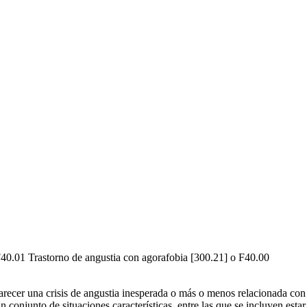
, F40.01 Trastorno de angustia con agorafobia [300.21] o F40.00
parecer una crisis de angustia inesperada o más o menos relacionada con
conjunto de situaciones características, entre las que se incluyen estar