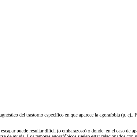
iagnóstico del trastorno específico en que aparece la agorafobia (p. ej.
escapar puede resultar difícil (o embarazoso) o donde, en el caso de a
rse de ayuda. Los temores agorafóbicos suelen estar relacionados con un 