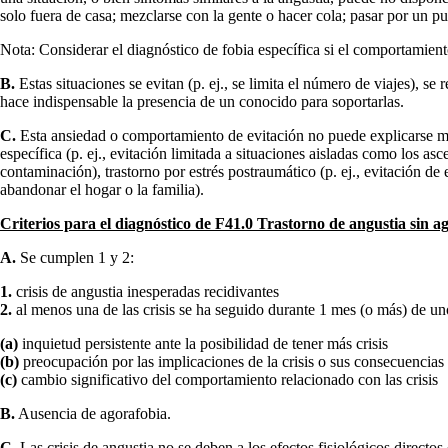
solo fuera de casa; mezclarse con la gente o hacer cola; pasar por un pu
Nota: Considerar el diagnóstico de fobia específica si el comportamiento 
B.
Estas situaciones se evitan (p. ej., se limita el número de viajes), se
hace indispensable la presencia de un conocido para soportarlas.
C.
Esta ansiedad o comportamiento de evitación no puede explicarse mejor
específica (p. ej., evitación limitada a situaciones aisladas como los a
contaminación), trastorno por estrés postraumático (p. ej., evitación de
abandonar el hogar o la familia).
Criterios para el diagnóstico de F41.0 Trastorno de angustia sin a
A.
Se cumplen 1 y 2:
1.
crisis de angustia inesperadas recidivantes
2.
al menos una de las crisis se ha seguido durante 1 mes (o más) de uno
(a)
inquietud persistente ante la posibilidad de tener más crisis
(b)
preocupación por las implicaciones de la crisis o sus consecuencias (
(c)
cambio significativo del comportamiento relacionado con las crisis
B.
Ausencia de agorafobia.
C.
Las crisis de angustia no se deben a los efectos fisiológicos directos