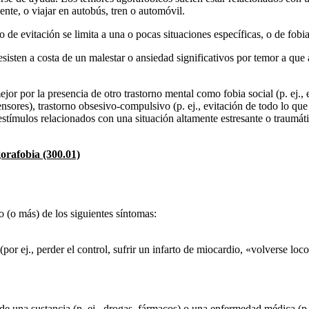
ente, o viajar en autobús, tren o automóvil.
de evitación se limita a una o pocas situaciones específicas, o de fobia 
 resisten a costa de un malestar o ansiedad significativos por temor a que
 por la presencia de otro trastorno mental como fobia social (p. ej., ev
scensores), trastorno obsesivo-compulsivo (p. ej., evitación de todo lo q
 estímulos relacionados con una situación altamente estresante o traumáti
gorafobia (300.01)
 (o más) de los siguientes síntomas:
por ej., perder el control, sufrir un infarto de miocardio, «volverse loc
 de una sustancia (p. ej., drogas, fármacos) o una enfermedad médica (p. 