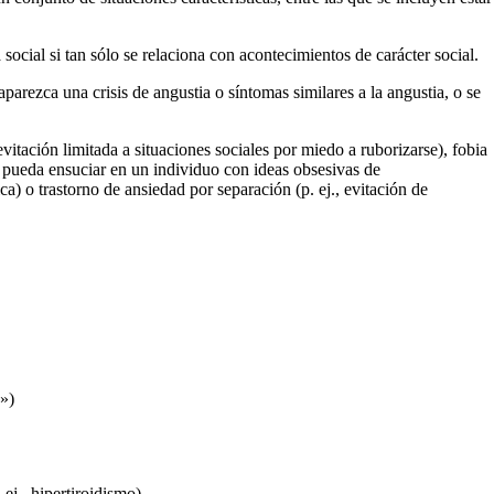
social si tan sólo se relaciona con acontecimientos de carácter social.
 aparezca una crisis de angustia o síntomas similares a la angustia, o se
itación limitada a situaciones sociales por miedo a ruborizarse), fobia
ue pueda ensuciar en un individuo con ideas obsesivas de
ca) o trastorno de ansiedad por separación (p. ej., evitación de
o»)
ej., hipertiroidismo).