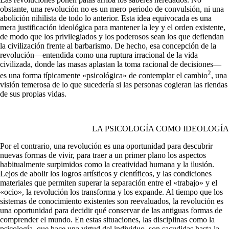
obstante, una revolución no es un mero periodo de convulsión, ni una
abolición nihilista de todo lo anterior. Esta idea equivocada es una
mera justificación ideológica para mantener la ley y el orden existente,
de modo que los privilegiados y los poderosos sean los que defiendan
la civilización frente al barbarismo. De hecho, esa concepción de la
revolución—entendida como una ruptura irracio­nal de la vida
civilizada, donde las masas aplastan la toma racional de decisiones—
2
es una forma típicamente «psicológica» de contem­plar el cambio
, una
visión temerosa de lo que sucedería si las personas cogieran las riendas
de sus propias vidas.
LA PSICOLOGÍA COMO IDEOLOGÍA
Por el contrario, una revolución es una oportunidad para des­cubrir
nuevas formas de vivir, para traer a un primer plano los aspectos
habitualmente surpimidos como la creatividad humana y la ilusión.
Lejos de abolir los logros artísticos y científicos, y las condi­ciones
materiales que permiten superar la separación entre el «trabajo» y el
«ocio», la revolución los transforma y los expande. Al tiempo que los
sistemas de conocimiento existentes son reeva­luados, la revolución es
una oportunidad para decidir qué conservar de las antiguas formas de
comprender el mundo. En estas situacio­nes, las disciplinas como la
psicología, que hace una virtud del individuo, son sacudidas hasta la