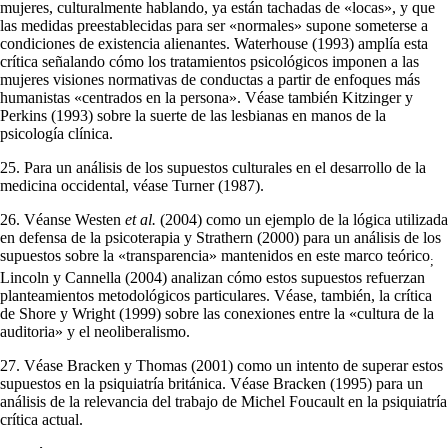
mujeres, culturalmente hablando, ya están tachadas de «locas», y que
las medidas preestablecidas para ser «normales» supone someterse a
condiciones de existencia alienantes. Waterhouse (1993) amplía esta
crítica señalando cómo los tratamientos psico­lógicos imponen a las
mujeres visiones normativas de conductas a partir de enfoques más
humanistas «centrados en la persona». Véase también Kitzinger y
Perkins (1993) sobre la suerte de las lesbianas en manos de la
psicología clí­nica.
25. Para un análisis de los supuestos culturales en el desarrollo de la
medicina occidental, véase Turner (1987).
26. Véanse Westen
et al.
(2004) como un ejemplo de la lógica utilizada
en defensa de la psicoterapia y Strathern (2000) para un análisis de los
supuestos sobre la «transparencia» mantenidos en este marco teórico
;
Lincoln y Cannella (2004) analizan cómo estos supuestos refuerzan
planteamientos metodológicos par­ticulares. Véase, también, la crítica
de Shore y Wright (1999) sobre las conexiones entre la «cultura de la
auditoria» y el neoliberalismo.
27. Véase Bracken y Thomas (2001) como un intento de superar estos
supuestos en la psiquiatría británica. Véase Bracken (1995) para un
análisis de la rele­vancia del trabajo de Michel Foucault en la psiquiatría
crítica actual.