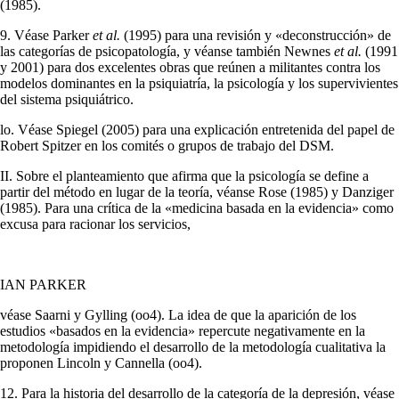
(1985).
9. Véase Parker
et al.
(1995) para una revisión y «deconstrucción» de
las categorías de psicopatología, y véanse también Newnes
et al.
(1991
y 2001) para dos exce­lentes obras que reúnen a militantes contra los
modelos dominantes en la psiquiatría, la psicología y los supervivientes
del sistema psiquiátrico.
lo. Véase Spiegel (2005) para una explicación entretenida del papel de
Robert Spitzer en los comités o grupos de trabajo del DSM.
II. Sobre el planteamiento que afirma que la psicología se define a
partir del méto­do en lugar de la teoría, véanse Rose (1985) y Danziger
(1985). Para una crítica de la «medicina basada en la evidencia» como
excusa para racionar los servicios,
IAN PARKER
véase Saarni y Gylling (oo4). La idea de que la aparición de los
estudios «basa­dos en la evidencia» repercute negativamente en la
metodología impidiendo el desarrollo de la metodología cualitativa la
proponen Lincoln y Cannella (oo4).
12. Para la historia del desarrollo de la categoría de la depresión, véase