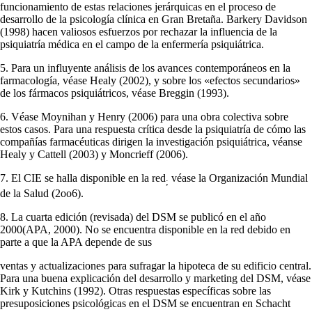
funcionamiento de estas relaciones jerárquicas en el proceso de
desarrollo de la psicología clínica en Gran Bretaña. Barkery Davidson
(1998) hacen valiosos esfuerzos por rechazar la influen­cia de la
psiquiatría médica en el campo de la enfermería psiquiátrica.
5. Para un influyente análisis de los avances contemporáneos en la
farmacología, véase Healy (2002), y sobre los «efectos secundarios»
de los fármacos psiquiá­tricos, véase Breggin (1993).
6. Véase Moynihan y Henry (2006) para una obra colectiva sobre
estos casos. Para una respuesta crítica desde la psiquiatría de cómo las
compañías farmacéuticas dirigen la investigación psiquiátrica, véanse
Healy y Cattell (2003) y Moncrieff (2006).
7. El CIE se halla disponible en la red
véase la Organización Mundial
;
de la Salud (2oo6).
8. La cuarta edición (revisada) del DSM se publicó en el año
2000(APA, 2000). No se encuentra disponible en la red debido en
parte a que la APA depende de sus
ventas y actualizaciones para sufragar la hipoteca de su edificio central.
Para una buena explicación del desarrollo y marketing del DSM, véase
Kirk y Kutchins (1992). Otras respuestas específicas sobre las
presuposiciones psicológicas en el DSM se encuentran en Schacht