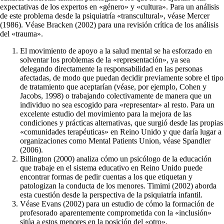
expectativas de los expertos en «género» y «cultura». Para un análisis
de este problema desde la psiquiatría «transcultu­ral», véase Mercer
(1986). Véase Bracken (2002) para una revisión crítica de los análisis
del «trauma».
El movimiento de apoyo a la salud mental se ha esforzado en
solventar los pro­blemas de la «representación», ya sea
delegando directamente la respon­sabilidad en las personas
afectadas, de modo que puedan decidir previamen­te sobre el tipo
de tratamiento que aceptarían (véase, por ejemplo, Cohen y
Jacobs, 1998) o trabajando colectivamente de manera que un
individuo no sea escogido para «representar» al resto. Para un
excelente estudio del mo­vimiento para la mejora de las
condiciones y prácticas alternativas, que surgió desde las propias
«comunidades terapéuticas» en Reino Unido y que daría lugar a
organizaciones como Mental Patients Union, véase Spandler
(2006).
Billington (2000) analiza cómo un psicólogo de la educación
que trabaje en el sistema educativo en Reino Unido puede
encontrar formas de pedir cuentas a los que etiquetan y
patologizan la conducta de los menores. Timimi (2002) aborda
esta cuestión desde la perspectiva de la psiquiatría infantil.
Véase Evans (2002) para un estudio de cómo la formación de
profesorado apa­rentemente comprometida con la «inclusión»
sitúa a estos menores en la posición del «otro».