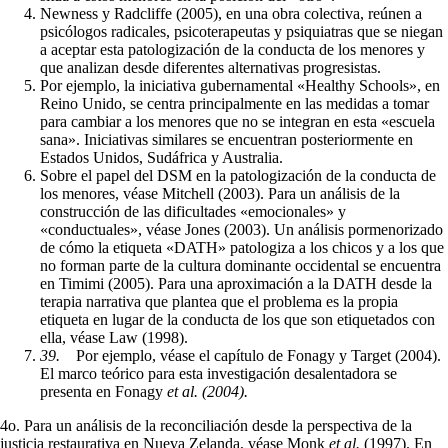
Newness y Radcliffe (2005), en una obra colectiva, reúnen a
psicólogos radi­cales, psicoterapeutas y psiquiatras que se niegan
a aceptar esta patologización de la conducta de los menores y
que analizan desde diferentes alternativas progresistas.
Por ejemplo, la iniciativa gubernamental «Healthy Schools», en
Reino Unido, se centra principalmente en las medidas a tomar
para cambiar a los menores que no se integran en esta «escuela
sana». Iniciativas similares se encuentran posteriormente en
Estados Unidos, Sudáfrica y Australia.
Sobre el papel del DSM en la patologización de la conducta de
los menores, véase Mitchell (2003). Para un análisis de la
construcción de las dificultades «emocionales» y
«conductuales», véase Jones (2003). Un análisis pormenori­zado
de cómo la etiqueta «DATH» patologiza a los chicos y a los que
no forman parte de la cultura dominante occidental se encuentra
en Timimi (2005). Para una aproximación a la DATH desde la
terapia narrativa que plantea que el pro­blema es la propia
etiqueta en lugar de la conducta de los que son etiquetados con
ella, véase Law (1998).
39.
Por ejemplo, véase el capítulo de Fonagy y Target (2004).
El marco teórico para esta investigación desalentadora se
presenta en Fonagy
et al. (2004).
4o. Para un análisis de la reconciliación desde la perspectiva de la
justicia restau­rativa en Nueva Zelanda, véase Monk
et al.
(1997). En