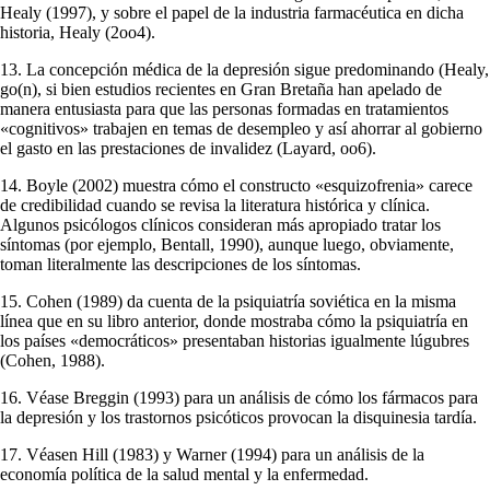
Healy (1997), y sobre el papel de la industria farmacéutica en dicha
historia, Healy (2oo4).
13. La concepción médica de la depresión sigue predominando (Healy,
go(n), si bien estudios recientes en Gran Bretaña han apelado de
manera entusiasta para que las personas formadas en tratamientos
«cognitivos» trabajen en temas de desempleo y así ahorrar al gobierno
el gasto en las prestaciones de invalidez (Layard, oo6).
14. Boyle (2002) muestra cómo el constructo «esquizofrenia» carece
de credibilidad cuando se revisa la literatura histórica y clínica.
Algunos psicólogos clínicos con­sideran más apropiado tratar los
síntomas (por ejemplo, Bentall, 1990), aunque luego, obviamente,
toman literalmente las descripciones de los síntomas.
15. Cohen (1989) da cuenta de la psiquiatría soviética en la misma
línea que en su libro anterior, donde mostraba cómo la psiquiatría en
los países «democráticos» presentaban historias igualmente lúgubres
(Cohen, 1988).
16. Véase Breggin (1993) para un análisis de cómo los fármacos para
la depresión y los trastornos psicóticos provocan la disquinesia tardía.
17. Véasen Hill (1983) y Warner (1994) para un análisis de la
economía política de la salud mental y la enfermedad.