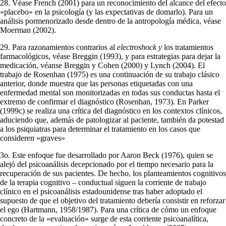
28. Véase French (2001) para un reconocimiento del alcance del efecto
«placebo» en la psicología (y las expectativas de domarlo). Para un
análisis pormenoriza­do desde dentro de la antropología médica, véase
Moerman (2002).
29. Para razonamientos contrarios al
electroshock y
los tratamientos
farmacológi­cos, véase Breggin (1993), y para estrategias para dejar la
medicación, véanse Breggin y Cohen (2000) y Lynch (2004). El
trabajo de Rosenhan (1975) es una continuación de su trabajo clásico
anterior, donde muestra que las personas eti­quetadas con una
enfermedad mental son monitorizadas en todas sus conductas hasta el
extremo de confirmar el diagnóstico (Rosenhan, 1973). En Parker
(1999c) se realiza una crítica del diagnóstico en los contextos clínicos,
adu­ciendo que, además de patologizar al paciente, también da potestad
a los psiquiatras para determinar el tratamiento en los casos que
consideren «gra­ves»
3o. Este enfoque fue desarrollado por Aaron Beck (1976), quien se
alejó del psi­coanálisis decepcionado por el tiempo necesario para la
recuperación de sus pacientes. De hecho, los planteamientos cognitivos
de la terapia cognitivo – conductual siguen la corriente de trabajo
clínico en el psicoanálisis estadounidense tras haber adoptado el
supuesto de que el objetivo del trata­miento debería consistir en reforzar
el ego (Hartmann, 1958/1987). Para una crítica de cómo un enfoque
concreto de la «evaluación» surge de esta corrien­te psicoanalítica,