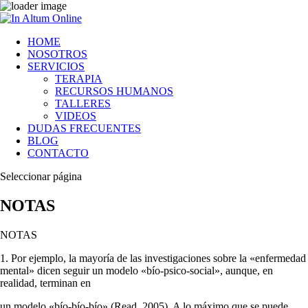
HOME
NOSOTROS
SERVICIOS
TERAPIA
RECURSOS HUMANOS
TALLERES
VIDEOS
DUDAS FRECUENTES
BLOG
CONTACTO
Seleccionar página
NOTAS
NOTAS
1. Por ejemplo, la mayoría de las investigaciones sobre la «enfermedad
mental» dicen seguir un modelo «bío-psico-social», aunque, en
realidad, terminan en
un modelo «bío-bío-bío» (Read, 2005). A lo máximo que se puede