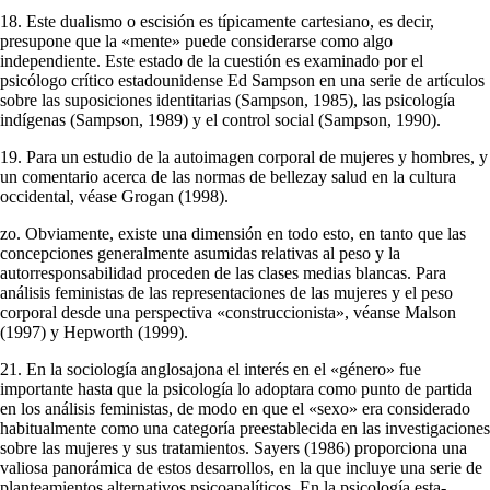
18. Este dualismo o escisión es típicamente cartesiano, es decir,
presupone que la «mente» puede considerarse como algo
independiente. Este estado de la cues­tión es examinado por el
psicólogo crítico estadounidense Ed Sampson en una serie de artículos
sobre las suposiciones identitarias (Sampson, 1985), las psico­logía
indígenas (Sampson, 1989) y el control social (Sampson, 1990).
19. Para un estudio de la autoimagen corporal de mujeres y hombres, y
un comentario acerca de las normas de bellezay salud en la cultura
occidental, véase Grogan (1998).
zo. Obviamente, existe una dimensión en todo esto, en tanto que las
concepciones generalmente asumidas relativas al peso y la
autorresponsabilidad proceden de las clases medias blancas. Para
análisis feministas de las representaciones de las mujeres y el peso
corporal desde una perspectiva «construccionista», véanse Malson
(1997) y Hepworth (1999).
21. En la sociología anglosajona el interés en el «género» fue
importante hasta que la psicología lo adoptara como punto de partida
en los análisis feministas, de modo en que el «sexo» era considerado
habitualmente como una categoría prees­tablecida en las investigaciones
sobre las mujeres y sus tratamientos. Sayers (1986) proporciona una
valiosa panorámica de estos desarrollos, en la que incluye una serie de
planteamientos alternativos psicoanalíticos. En la psicología esta­