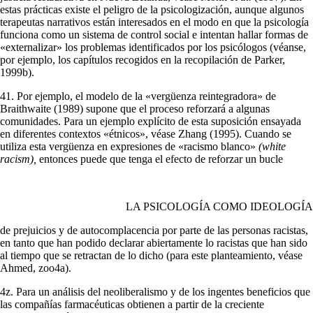
estas prácticas existe el peligro de la psicologización, aunque algunos
terapeutas narrativos están inte­resados en el modo en que la psicología
funciona como un sistema de control social e intentan hallar formas de
«externalizar» los problemas identificados por los psicólogos (véanse,
por ejemplo, los capítulos recogidos en la recopi­lación de Parker,
1999b).
41. Por ejemplo, el modelo de la «vergüenza reintegradora» de
Braithwaite (1989) supone que el proceso reforzará a algunas
comunidades. Para un ejemplo explícito de esta suposición ensayada
en diferentes contextos «étnicos», véase Zhang (1995). Cuando se
utiliza esta vergüenza en expresiones de «racismo blanco»
(white
racism),
entonces puede que tenga el efecto de reforzar un bucle
LA PSICOLOGÍA COMO IDEOLOGÍA
de prejuicios y de autocomplacencia por parte de las personas racistas,
en tanto que han podido declarar abiertamente lo racistas que han sido
al tiempo que se retractan de lo dicho (para este planteamiento, véase
Ahmed, zoo4a).
4z. Para un análisis del neoliberalismo y de los ingentes beneficios que
las com­pañías farmacéuticas obtienen a partir de la creciente