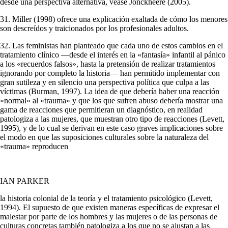
desde una perspectiva alternativa, véase Jonckheere (2005).
31. Miller (1998) ofrece una explicación exaltada de cómo los menores
son des­creídos y traicionados por los profesionales adultos.
32. Las feministas han planteado que cada uno de estos cambios en el
tratamiento clínico —desde el interés en la «fantasía» infantil al pánico
a los «recuerdos falsos», hasta la pretensión de realizar tratamientos
ignorando por comple­to la historia— han permitido implementar con
gran sutileza y en silencio una perspectiva política que culpa a las
víctimas (Burman, 1997). La idea de que debería haber una reacción
«normal» al «trauma» y que los que sufren abuso de­bería mostrar una
gama de reacciones que permitieran un diagnóstico, en realidad
patologiza a las mujeres, que muestran otro tipo de reacciones (Levett,
1995), y de lo cual se derivan en este caso graves implicaciones sobre
el modo en que las suposiciones culturales sobre la naturaleza del
«trauma» reproducen
IAN PARKER
la historia colonial de la teoría y el tratamiento psicológico (Levett,
1994). El supuesto de que existen maneras específicas de expresar el
malestar por parte de los hombres y las mujeres o de las personas de
culturas concretas también patologiza a los que no se ajustan a las