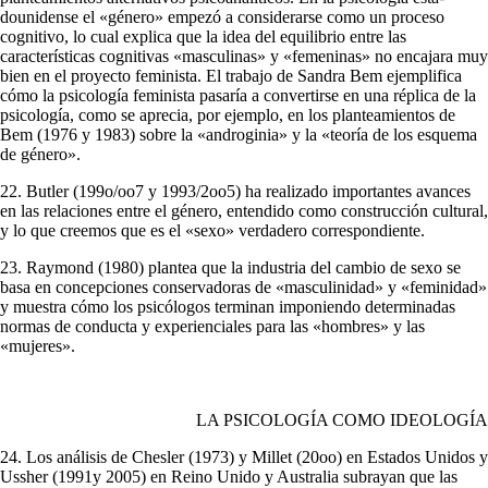
dounidense el «género» empezó a considerarse como un proceso
cognitivo, lo cual explica que la idea del equilibrio entre las
características cognitivas «mas­culinas» y «femeninas» no encajara muy
bien en el proyecto feminista. El trabajo de Sandra Bem ejemplifica
cómo la psicología feminista pasaría a convertirse en una réplica de la
psicología, como se aprecia, por ejemplo, en los planteamien­tos de
Bem (1976 y 1983) sobre la «androginia» y la «teoría de los esquema
de género».
22. Butler (199o/oo7 y 1993/2oo5) ha realizado importantes avances
en las rela­ciones entre el género, entendido como construcción cultural,
y lo que creemos que es el «sexo» verdadero correspondiente.
23. Raymond (1980) plantea que la industria del cambio de sexo se
basa en con­cepciones conservadoras de «masculinidad» y «feminidad»
y muestra cómo los psicólogos terminan imponiendo determinadas
normas de conducta y experienciales para las «hombres» y las
«mujeres».
LA PSICOLOGÍA COMO IDEOLOGÍA
24. Los análisis de Chesler (1973) y Millet (20oo) en Estados Unidos y
Ussher (1991y 2005) en Reino Unido y Australia subrayan que las