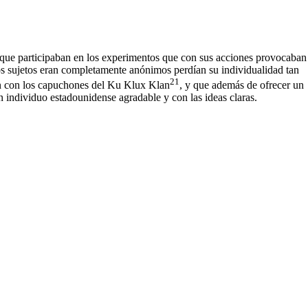
tos que participaban en los experimentos que con sus accio­nes provocaban
los sujetos eran completamente anónimos perdían su individualidad tan
21
ban con los capuchones del Ku Klux Klan
, y que además de ofrecer un
 individuo estadouni­dense agradable y con las ideas claras.