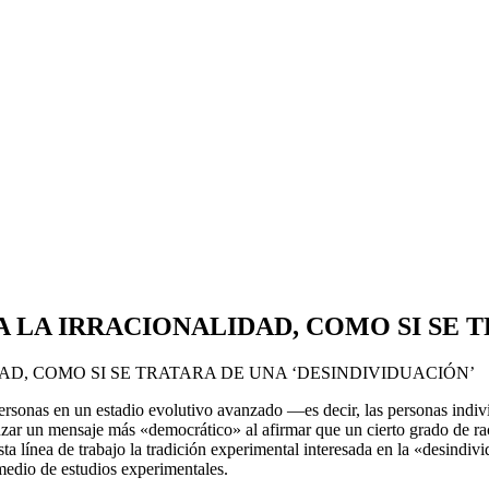
 LA IRRACIONALIDAD, COMO SI SE T
D, COMO SI SE TRATARA DE UNA ‘DESINDIVIDUACIÓN’
personas en un estadio evolutivo avanzado —es decir, las perso­nas indi
lanzar un mensaje más «democrático» al afirmar que un cierto grado de 
ta línea de trabajo la tradición experimental interesada en la «desindiv
medio de estudios experi­mentales.