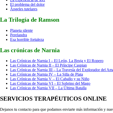
El problema del dolor
Ángeles tutelares
La Trilogía de Ramson
Planeta silente
Perelandra
Esa horrible fortaleza
Las crónicas de Narnia
Las Crónicas de Narnia I – El León, La Bruja y El Ropero
Las Crónicas de Narnia II – El Príncipe Caspian
Las Crónicas de Narnia III – La Travesía del Explorador del Am
Las Crónicas de Narnia IV – La Silla de Plata
Las Crónicas de Narnia V – El Caballo y su Niño
Las Crónicas de Narnia VI – El Sobrino del Mago
Las Crónicas de Narnia VII – La Última Batalla
SERVICIOS TERAPÉUTICOS ONLINE
Dejanos tu contacto para que podamos enviarte más información y nue