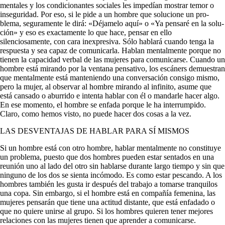
mentales y los condicionantes sociales les impedían mostrar temor o
inseguridad. Por eso, si le pide a un hombre que solucione un pro­
blema, seguramente le dirá: «Déjamelo aquí» o «Ya pensaré en la solu­
ción» y eso es exactamente lo que hace, pensar en ello
silenciosamente, con cara inexpresiva. Sólo hablará cuando tenga la
respuesta y sea capaz de comunicarla. Hablan mentalmente porque no
tienen la capacidad verbal de las mujeres para comunicarse. Cuando un
hombre está mi­rando por la ventana pensativo, los escáners demuestran
que mentalmente está manteniendo una conversación consigo mismo,
pero la mujer, al observar al hombre mirando al infinito, asume que
está can­sado o aburrido e intenta hablar con él o mandarle hacer algo.
En ese momento, el hombre se enfada porque le ha interrumpido.
Claro, como hemos visto, no puede hacer dos cosas a la vez.
LAS DESVENTAJAS DE HABLAR PARA SÍ MISMOS
Si un hombre está con otro hombre, hablar mentalmente no constituye
un problema, puesto que dos hombres pueden estar sentados en una
reunión uno al lado del otro sin hablarse durante largo tiempo y sin que
ninguno de los dos se sienta incómodo. Es como estar pescando. A los
hombres también les gusta ir después del trabajo a tomarse tran­quilos
una copa. Sin embargo, si el hombre está en compañía femenina, las
mujeres pensarán que tiene una actitud distante, que está enfadado o
que no quiere unirse al grupo. Si los hombres quieren tener mejores
relaciones con las mujeres tienen que aprender a comunicarse.