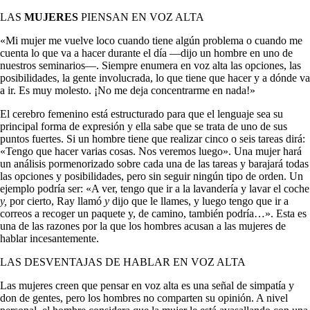
LAS
MUJERES
PIENSAN EN VOZ ALTA
«Mi mujer me vuelve loco cuando tiene algún problema o cuando me
cuenta lo que va a hacer durante el día —dijo un hombre en uno de
nuestros seminarios—. Siempre enumera en voz alta las opciones, las
posibilidades, la gente involucrada, lo que tiene que hacer y a dónde va
a ir. Es muy molesto. ¡No me deja concentrarme en nada!»
El cerebro femenino está estructurado para que el lenguaje sea su
principal forma de expresión y ella sabe que se trata de uno de sus
puntos fuertes. Si un hombre tiene que realizar cinco o seis tareas dirá:
«Tengo que hacer varias cosas. Nos veremos luego». Una mujer hará
un análisis pormenorizado sobre cada una de las tareas y barajará to­das
las opciones y posibilidades, pero sin seguir ningún tipo de orden. Un
ejemplo podría ser: «A ver, tengo que ir a la lavandería y lavar el coche
y,
por cierto, Ray llamó
y
dijo que le llames, y luego tengo que ir a
correos a recoger un paquete y, de camino, también podría…». Esta es
una de las razones por la que los hombres acusan a las mujeres de
hablar incesantemente.
LAS DESVENTAJAS DE HABLAR EN VOZ ALTA
Las mujeres creen que pensar en voz alta es una señal de simpatía y
don de gentes, pero los hombres no comparten su opinión. A nivel