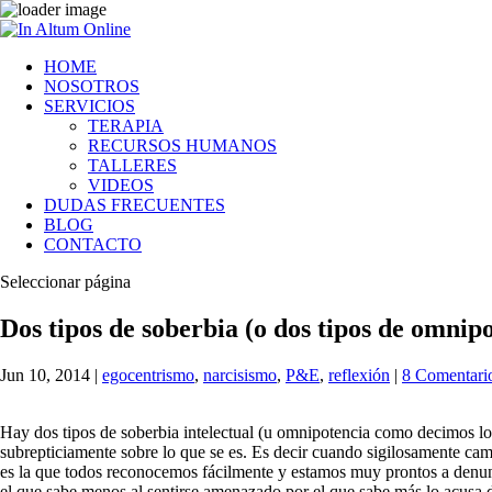
HOME
NOSOTROS
SERVICIOS
TERAPIA
RECURSOS HUMANOS
TALLERES
VIDEOS
DUDAS FRECUENTES
BLOG
CONTACTO
Seleccionar página
Dos tipos de soberbia (o dos tipos de omnip
Jun 10, 2014
|
egocentrismo
,
narcisismo
,
P&E
,
reflexión
|
8 Comentari
Hay dos tipos de soberbia intelectual (u omnipotencia como decimos los
subrepticiamente sobre lo que se es. Es decir cuando sigilosamente cam
es la que todos reconocemos fácilmente y estamos muy prontos a denunci
el que sabe menos al sentirse amenazado por el que sabe más lo acusa 