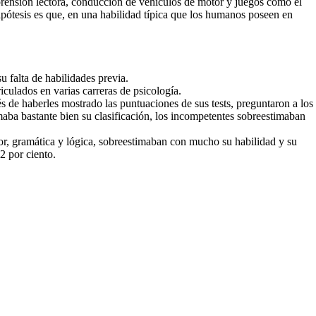
prensión lectora, conducción de vehículos de motor y juegos como el
pótesis es que, en una habilidad típica que los humanos poseen en
 falta de habilidades previa.
iculados en varias carreras de psicología.
de haberles mostrado las puntuaciones de sus tests, preguntaron a los
imaba bastante bien su clasificación, los incompetentes sobreestimaban
umor, gramática y lógica, sobreestimaban con mucho su habilidad y su
2 por ciento.