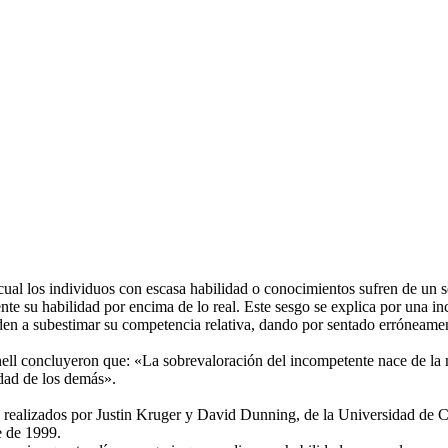
ual los individuos con escasa habilidad o conocimientos sufren de un se
e su habilidad por encima de lo real. Este sesgo se explica por una in
nden a subestimar su competencia relativa, dando por sentado erróneament
ll concluyeron que: «La sobrevaloración del incompetente nace de la m
idad de los demás».
realizados por Justin Kruger y David Dunning, de la Universidad de C
e de 1999.