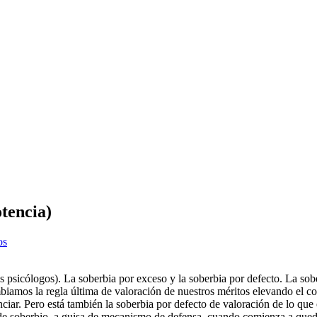
otencia)
os
 psicólogos). La soberbia por exceso y la soberbia por defecto. La sob
biamos la regla última de valoración de nuestros méritos elevando el c
ar. Pero está también la soberbia por defecto de valoración de lo que e
de soberbio, a guisa de mecanismo de defensa, cuando comienza a quedar