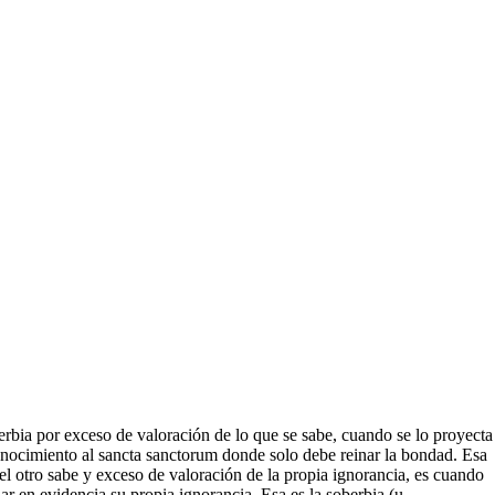
erbia por exceso de valoración de lo que se sabe, cuando se lo proyecta
onocimiento al sancta sanctorum donde solo debe reinar la bondad. Esa
l otro sabe y exceso de valoración de la propia ignorancia, es cuando
 en evidencia su propia ignorancia. Esa es la soberbia (u