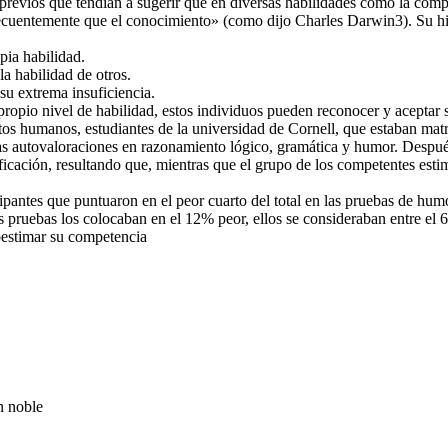
previos que tendían a sugerir que en diversas habilidades como la com
recuentemente que el conocimiento» (como dijo Charles Darwin3). Su hi
pia habilidad.
a habilidad de otros.
su extrema insuficiencia.
ropio nivel de habilidad, estos individuos pueden reconocer y aceptar su
etos humanos, estudiantes de la universidad de Cornell, que estaban matr
s autovaloraciones en razonamiento lógico, gramática y humor. Después 
sificación, resultando que, mientras que el grupo de los competentes est
icipantes que puntuaron en el peor cuarto del total en las pruebas de h
s pruebas los colocaban en el 12% peor, ellos se consideraban entre el 6
ubestimar su competencia
n noble