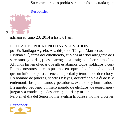
Su comentario no podría ser una más adecuada ejempl
Responder
adriana
el junio 23, 2014 a las 3:01 am
FUERA DEL POBRE NO HAY SALVACIÓN
por Fr. Santiago Agrelo. Arzobispo de Tánger, Marruecos.
Estaban allí, cerca del crucificado, subidos al árbol arrogante de l
sarcasmos y burlas, pues la arrogancia instigaba a herir también 
Algunos fingen olvidar que allí estábamos todos: soldados y curio
Fuimos nosotros quienes pusimos en aquel día del mundo la noche
que un infierno, pura ausencia de piedad y ternura, de derecho y 
En nombre de purezas, saberes y leyes, desterrándole a él de la v
endemoniados, publicanos y pecadores, excluidos y humillados, 
En nuestro pequeño y mísero mundo de elegidos, de guardianes que
juzgar y a condenar, a despreciar, injuriar y matar.
Pero en el día del Señor no me avalará la pureza, no me protegerá
Responder