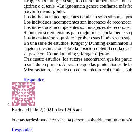
Kruger y Dunning investigaron cierto número de estudios 
ajedrez o el tenis, «La ignorancia genera confianza más f
mayor o menor grado:
Los individuos incompetentes tienden a sobrestimar su pro
Los individuos incompetentes son incapaces de reconocer l
Los individuos incompetentes son incapaces de reconocer 
Si pueden ser entrenados para mejorar sustancialmente su p
Los investigadores quisieron probar estas hipótesis en suj
En una serie de estudios, Kruger y Dunning examinaron la
sujetos su estimación sobre la posición obtenida en la cla
su posición. Como Dunning y Kruger dijeron:
Tras cuatro estudios, los autores encontraron que los part
resultado en prueba. A pesar de que las puntuaciones de la
Mientras tanto, la gente con conocimiento real tiende a s
Responder
Karina
el julio 2, 2021 a las 12:05 am
buenas tardes! puede existir una persona soberbia con un corazó
Responder