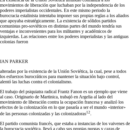
movimien­tos de liberación que luchaban por la independencia de los
poderes imperialistas occidentales. En este mismo periodo la
burocracia estali­nista intentaba imponer sus propias reglas a los aliados
que apoyaba estratégicamente. La existencia de sólidos partidos
comunistas pro-soviéticos en distintas partes del mundo tendría sus
ventajas e inconvenientes para los militantes y académicos de
izquierdas. Las rela­ciones entre los poderes imperialistas y las antiguas
colonias fueron
IAN PARKER
alteradas por la existencia de la Unión Soviética, la cual, pese a todos
los esfuerzos burocráticos para mantener la situación bajo control,
alentó las luchas contra el colonialismo.
El trabajo del psiquiatra radical Frantz Fanon es un ejemplo que viene
al caso. Originario de Martinica, trabajó en Argelia al lado del
movimiento de liberación contra la ocupación francesa y analizó los
efectos de la colonización en lo que pasaría a ser el mundo «interior»
12
de las personas colonizadas y las colonizadoras
.
El partido comunista francés, que estaba a instancias de los vaive­nes de
la burocracia soviética, llevó a cabo sus propias purgas y cazas de