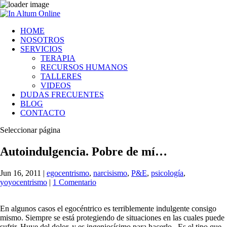
HOME
NOSOTROS
SERVICIOS
TERAPIA
RECURSOS HUMANOS
TALLERES
VIDEOS
DUDAS FRECUENTES
BLOG
CONTACTO
Seleccionar página
Autoindulgencia. Pobre de mí…
Jun 16, 2011
|
egocentrismo
,
narcisismo
,
P&E
,
psicología
,
yoyocentrismo
|
1 Comentario
En algunos casos el egocéntrico es terriblemente indulgente consigo
mismo. Siempre se está protegiendo de situaciones en las cuales puede
sufrir. Huye del dolor, y es ingeniosísimo para hacerlo.. Es el tipo que