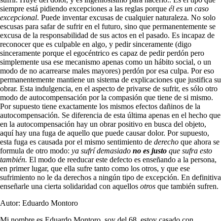
siempre está pidiendo excepciones a las reglas porque
él es un caso
excepcional
. Puede inventar excusas de cualquier naturaleza.
No solo
escusas para safar de sufrir en el futuro, sino que permanentemente se
excusa de la responsabilidad de sus actos en el pasado. Es incapaz de
reconocer que es culpable en algo, y pedir sinceramente (digo
sinceramente porque el egocéntrico es capaz de pedir perdón pero
simplemente usa ese mecanismo apenas como un hábito social, o un
modo de no acarrearse males mayores) perdón por esa culpa. Por eso
permanentemente mantiene un sistema de explicaciones que justifica su
obrar. Esta indulgencia, en el aspecto de privarse de sufrir, es sólo otro
modo de autocompensación por la compasión que tiene de si mismo.
Por supuesto tiene exactamente los mismos efectos dañinos de la
autocompensación. Se diferencia de esta última apenas en el hecho que
en la autocompensación hay un obrar positivo en busca del objeto,
aquí hay una fuga de aquello que puede causar dolor. Por supuesto,
esta fuga es causada por el mismo sentimiento de
derecho
que ahora se
formula de otro modo:
ya sufrí demasiado
no es justo
que sufra esto
también.
El modo de reeducar este defecto es enseñando a la persona,
en primer lugar, que ella sufre tanto como los otros, y que ese
sufrimiento no le da derechos a ningún tipo de excepción. En definitiva
enseñarle una cierta solidaridad con aquellos
otros
que también sufren.
Autor: Eduardo Montoro
Mi nombre es Eduardo Montoro, soy del 68, estoy casado con