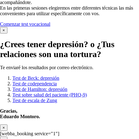
acompañándote.
En las primeras sesiones elegiremos entre diferentes técnicas las más
convenientes para utilizar específicamente con vos.
Comenzar test vocacional
×
¿Crees tener
depresión?
o ¿Tus
relaciones son una tortura?
Te enviaré los resultados por correo electrónico.
Test de Beck: depresión
Test de codependencia
Test de Hamilton: depresión
Test sobre salud del paciente (PHQ-9)
Test de escala de Zung
Gracias,
Eduardo Montoro.
×
[webba_booking service="1"]